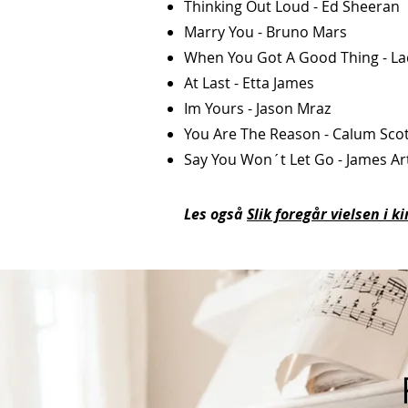
Thinking Out Loud - Ed Sheeran
Marry You - Bruno Mars
When You Got A Good Thing - L
At Last - Etta James
Im Yours - Jason Mraz
You Are The Reason - Calum Sco
Say You Won´t Let Go - James Ar
Les også
Slik foregår vielsen i k