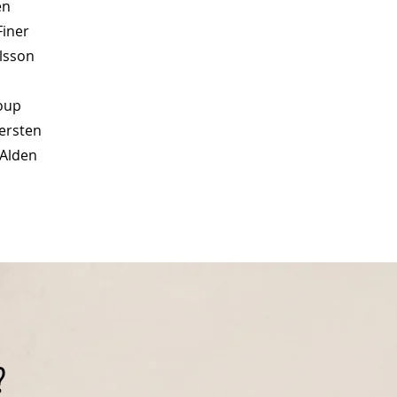
en
Finer
lsson
roup
nersten
 Alden
?