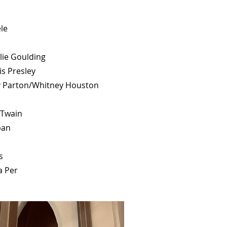
le
llie Goulding
vis Presley
lly Parton/Whitney Houston
 Twain
ban
s
a Per