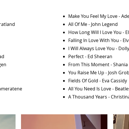
Make You Feel My Love - Ade
ratland
All Of Me - John Legend
s
How Long Will I Love You - E
​Falling In Love With You - El
I Will Always Love You - Do
ad
Perfect - Ed Sheeran
gen
From This Moment - Shania
You Raise Me Up - Josh Gro
Fields Of Gold - Eva Cassidy
kameratene
All You Need Is Love - Beatle
A Thousand Years - Christin