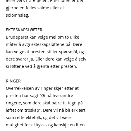
leser vers fra Bibelen. Etter talen er det
gjerne en felles salme eller et
soloinnslag.​
EKTESKAPSLØFTER
Brudeparet kan velge mellom to ulike
måter å avgi ekteskapsløftene på. Dere
kan velge at presten stiller spørsmål, og
dere svarer ja. Eller dere kan velge å selv
si løftene ved å gjenta etter presten.
RINGER
Overrekkelsen av ringer skjer etter at
presten har sagt "Gi nå hverandre
ringene, som dere skal bære til tegn på
løftet om troskap”. Dere vil nå bli erklært
som rette ektefolk, og det vil være
mulighet for et kyss - og kanskje en liten