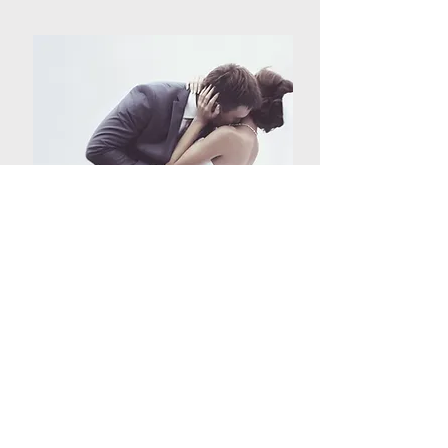
TI
PS OG INSPIRASJON
ØNSKER DU SOLOSANG TIL DITT BRYLLUP?
Jeg hjelper deg med alt det musikalske,